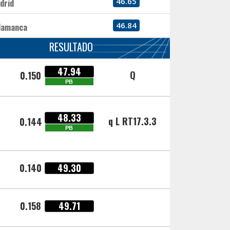
46.65
drid
46.84
lamanca
RESULTADO
47.94
Q
0.150
PB
48.33
q L RT17.3.3
0.144
PB
0.140
49.30
0.158
49.71