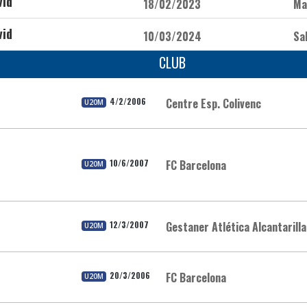
vid
18/02/2023
Ma
vid
10/03/2024
Sa
CLUB
4/2/2006
Centre Esp. Colivenc
U20M
10/6/2007
FC Barcelona
U20M
12/3/2007
Gestaner Atlética Alcantarilla
U20M
20/3/2006
FC Barcelona
U20M