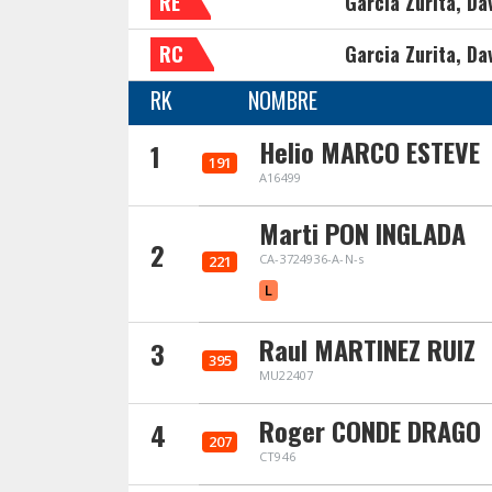
RE
Garcia Zurita, Da
RC
Garcia Zurita, Da
RK
NOMBRE
Helio MARCO ESTEVE
1
191
A16499
Marti PON INGLADA
2
CA-3724936-A-N-s
221
L
Raul MARTINEZ RUIZ
3
395
MU22407
Roger CONDE DRAGO
4
207
CT946