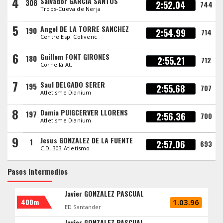
4
Salvador GARCIA SANTOS
308
2:52.04
744
Trops-Cueva de Nerja
5
Angel DE LA TORRE SANCHEZ
190
2:54.99
714
Centre Esp. Colivenc
6
Guillem FONT GIRONES
180
2:55.21
712
Cornellà At.
7
Saul DELGADO SERER
195
2:55.68
707
Atletisme Dianium
8
Damia PUIGCERVER LLORENS
197
2:56.36
700
Atletisme Dianium
9
Jesus GONZALEZ DE LA FUENTE
1
2:57.06
693
C.D. 303 Atletismo
Pasos Intermedios
Javier GONZALEZ PASCUAL
400m
1.03.96
ED Santander
Javier GONZALEZ PASCUAL