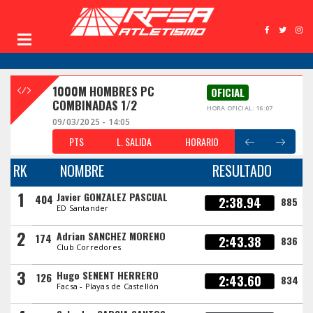
1000M HOMBRES PC
OFICIAL
COMBINADAS 1/2
HORA OFICIAL: 16:07
09/03/2025 - 14:05
PTS
L. SALIDA
HORARIO
RK
NOMBRE
RESULTADO
1
Javier GONZALEZ PASCUAL
404
2:38.94
885
ED Santander
2
Adrian SANCHEZ MORENO
174
2:43.38
836
Club Corredores
3
Hugo SENENT HERRERO
126
2:43.60
834
Facsa - Playas de Castellón