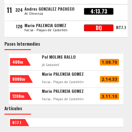
11
Andres GONZALEZ PACHECO
324
4:13.73
At Olivenza
Mario PALENCIA GOMEZ
120
DQ
RT7.1
Facsa - Playas de Castellón
Pasos Intermedios
Pol MOLINS RALLO
400m
1.08.70
JA Sabadell
Mario PALENCIA GOMEZ
8000m
2.14.33
Facsa - Playas de Castellón
Mario PALENCIA GOMEZ
1200m
3.11.10
Facsa - Playas de Castellón
Artículos
RT7.1