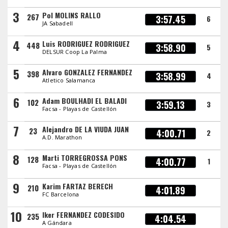
3
Pol MOLINS RALLO
267
3:57.45
6
JA Sabadell
4
Luis RODRIGUEZ RODRIGUEZ
448
3:58.90
5
DELSUR Coop La Palma
5
Alvaro GONZALEZ FERNANDEZ
398
3:58.99
4
Atletico Salamanca
6
Adam BOULHADI EL BALADI
102
3:59.13
3
Facsa - Playas de Castellón
7
Alejandro DE LA VIUDA JUAN
23
4:00.71
2
A.D. Marathon
8
Marti TORREGROSSA PONS
128
4:00.77
1
Facsa - Playas de Castellón
9
Karim FARTAZ BERECH
210
4:01.89
FC Barcelona
10
Iker FERNANDEZ CODESIDO
235
4:04.54
A Gándara