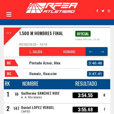
1.500 M HOMBRES FINAL
OFICIAL
HORA OFICIAL: 13:28
09/03/2025 - 13:15
L. SALIDA
HORARIO
RE
Pintado Aznar, Alex
3:40.46
RC
Oumaiz, Ouassim
3:47.41
RK
NOMBRE
RESULTADO
1
Guillermo SANCHEZ RUIZ
10
3:54.55
8
A. A. Moratalaz
2
Daniel LOPEZ VERGEL
147
3:55.48
7
CAPEX