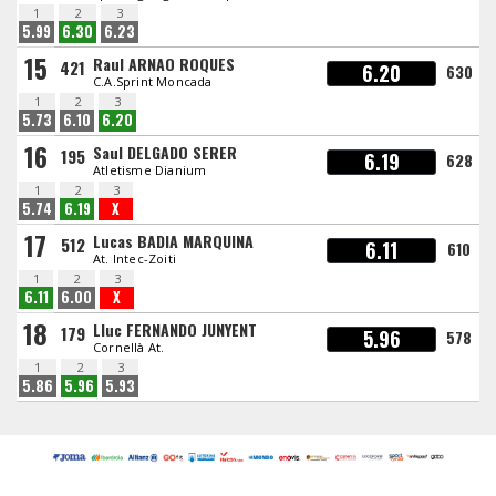
1
2
3
5.99
6.30
6.23
15
Raul ARNAO ROQUES
421
6.20
630
C.A.Sprint Moncada
1
2
3
5.73
6.10
6.20
16
Saul DELGADO SERER
195
6.19
628
Atletisme Dianium
1
2
3
5.74
6.19
X
17
Lucas BADIA MARQUINA
512
6.11
610
At. Intec-Zoiti
1
2
3
6.11
6.00
X
18
Lluc FERNANDO JUNYENT
179
5.96
578
Cornellà At.
1
2
3
5.86
5.96
5.93