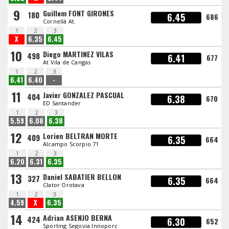
9
Guillem FONT GIRONES
180
6.45
686
Cornellà At.
1
2
3
X
6.35
6.45
10
Diego MARTINEZ VILAS
498
6.41
677
At Vila de Cangas
1
2
3
6.41
6.40
-
11
Javier GONZALEZ PASCUAL
404
6.38
670
ED Santander
1
2
3
5.59
6.08
6.38
12
Lorien BELTRAN MORTE
409
6.35
664
Alcampo Scorpio 71
1
2
3
6.20
6.31
6.35
13
Daniel SABATIER BELLON
327
6.35
664
Clator Orotava
1
2
3
4.59
X
6.35
14
Adrian ASENJO BERNA
424
6.30
652
Sporting Segovia Innoporc