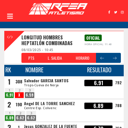
LONGITUD HOMBRES
OFICIAL
HEPTATLÓN COMBINADAS
HORA OFICIAL: 11:40
08/03/2025 - 10:45
PTS
L. SALIDA
HORARIO
RK
NOMBRE
RESULTADO
1
Salvador GARCIA SANTOS
308
6.91
792
Trops-Cueva de Nerja
1
2
3
6.91
X
6.59
2
Angel DE LA TORRE SANCHEZ
190
6.89
788
Centre Esp. Colivenc
1
2
3
6.89
6.62
6.62
3
Jesus GONZALEZ DE LA FUENTE
1