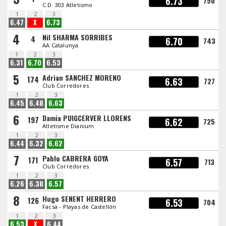
6.73
750
C.D. 303 Atletismo
1
2
3
6.47
X
6.73
4
Nil SHARMA SORRIBES
4
6.70
743
AA Catalunya
1
2
3
6.31
6.70
6.53
5
Adrian SANCHEZ MORENO
174
6.63
727
Club Corredores
1
2
3
6.45
6.48
6.63
6
Damia PUIGCERVER LLORENS
197
6.62
725
Atletisme Dianium
1
2
3
6.44
6.32
6.62
7
Pablo CABRERA GOYA
171
6.57
713
Club Corredores
1
2
3
6.26
6.38
6.57
8
Hugo SENENT HERRERO
126
6.53
704
Facsa - Playas de Castellón
1
2
3
6.53
X
6.44