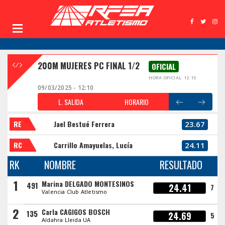
200M MUJERES PC FINAL 1/2
OFICIAL
HORA OFICIAL: 12:15
09/03/2025 - 12:10
L. SALIDA
HORARIO
RE
Jael Bestué Ferrera
23.67
RC
Carrillo Amayuelas, Lucía
24.11
RK
NOMBRE
RESULTADO
1
Marina DELGADO MONTESINOS
491
24.41
7
Valencia Club Atletismo
2
Carla CAGIGOS BOSCH
135
24.69
5
Aldahra Lleida UA