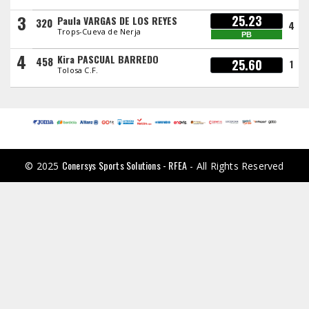
3
25.23
Paula VARGAS DE LOS REYES
320
4
Trops-Cueva de Nerja
PB
4
Kira PASCUAL BARREDO
458
25.60
1
Tolosa C.F.
Conersys Sports Solutions - RFEA
© 2025
- All Rights Reserved