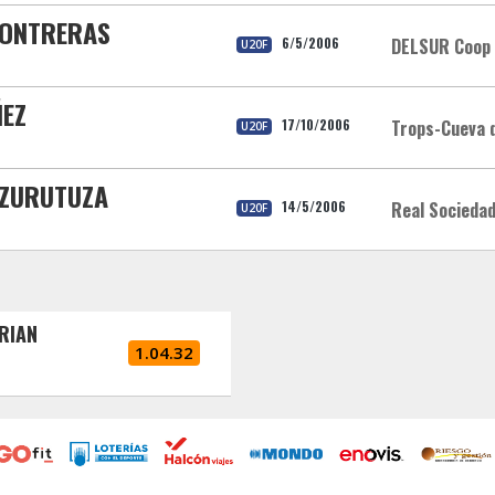
CONTRERAS
6/5/2006
DELSUR Coop 
U20F
ÑEZ
17/10/2006
Trops-Cueva 
U20F
E ZURUTUZA
14/5/2006
Real Socieda
U20F
BRIAN
1.04.32