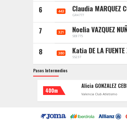
Claudia MARQUEZ 
6
443
GR4777
Noelia VAZQUEZ NU
7
321
SE8775
Katia DE LA FUENT
8
380
SS237
Pasos Intermedios
Alicia GONZALEZ CE
400m
Valencia Club Atletismo