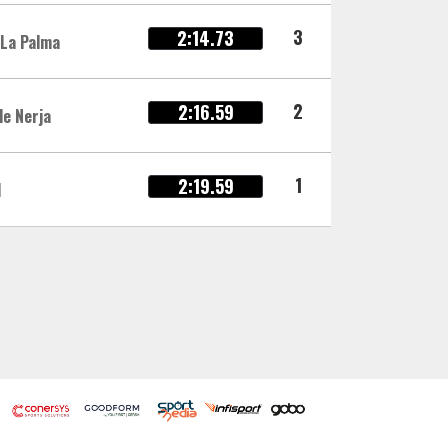
3
2:14.73
La Palma
2
2:16.59
de Nerja
1
2:19.59
d