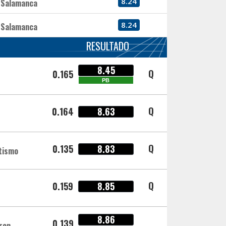
8.24
Salamanca
8.24
Salamanca
RESULTADO
8.45
Q
0.165
PB
Q
0.164
8.63
Q
0.135
8.83
etismo
Q
0.159
8.85
8.86
0.139
ron