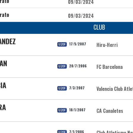
rato
09/03/2024
rato
09/03/2024
CLUB
ANDEZ
17/5/2007
Hiru-Herri
U20F
UAN
20/7/2006
FC Barcelona
U20F
IA
7/3/2007
Valencia Club Atl
U20F
RA
18/1/2007
CA Canaletes
U20F
7/1/2006
Club Atletismo Na
U20F