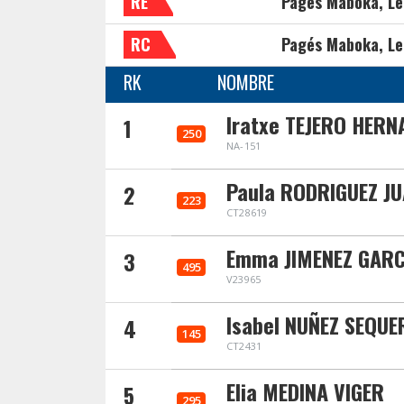
RE
Pagés Maboka, Le
RC
Pagés Maboka, Le
RK
NOMBRE
Iratxe TEJERO HERN
1
250
NA-151
Paula RODRIGUEZ J
2
223
CT28619
Emma JIMENEZ GARC
3
495
V23965
Isabel NUÑEZ SEQUE
4
145
CT2431
Elia MEDINA VIGER
5
295