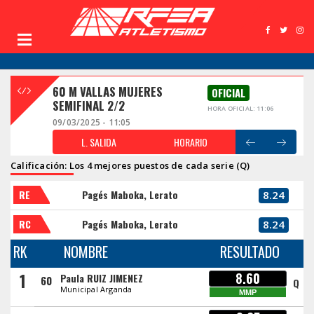
60 M VALLAS MUJERES
OFICIAL
SEMIFINAL 2/2
HORA OFICIAL: 11:06
09/03/2025 - 11:05
L. SALIDA
HORARIO
Calificación: Los 4 mejores puestos de cada serie (Q)
RE
Pagés Maboka, Lerato
8.24
RC
Pagés Maboka, Lerato
8.24
RK
NOMBRE
RESULTADO
1
8.60
Paula RUIZ JIMENEZ
60
Q
Municipal Arganda
MMP