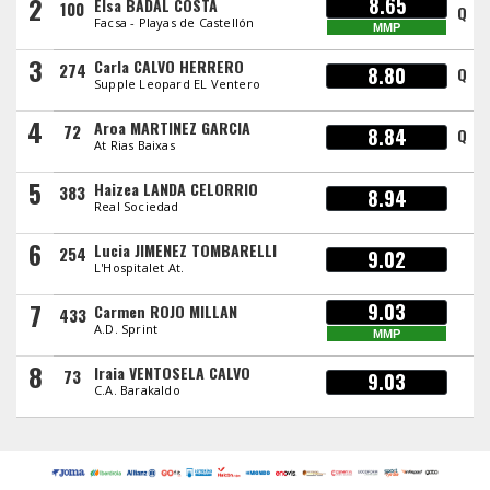
2
8.65
Elsa BADAL COSTA
100
Q
Facsa - Playas de Castellón
MMP
3
Carla CALVO HERRERO
274
8.80
Q
Supple Leopard EL Ventero
4
Aroa MARTINEZ GARCIA
72
8.84
Q
At Rias Baixas
5
Haizea LANDA CELORRIO
383
8.94
Real Sociedad
6
Lucia JIMENEZ TOMBARELLI
254
9.02
L'Hospitalet At.
7
9.03
Carmen ROJO MILLAN
433
A.D. Sprint
MMP
8
Iraia VENTOSELA CALVO
73
9.03
C.A. Barakaldo