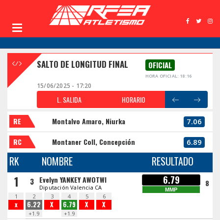
SALTO DE LONGITUD FINAL
OFICIAL
HORA OFICIAL: 18:16
15/06/2025 - 17:20
L. SALIDA
HORARIO
RE
Montalvo Amaro, Niurka
7.06
RC
Montaner Coll, Concepción
6.89
RK
NOMBRE
RESULTADO
1
6.79
Evelyn YANKEY AWOTWI
3
8
Diputación Valencia CA
MMP
1
2
3
4
5
6
x
6.22
X
6.79
X
X
+1.9
+1.9