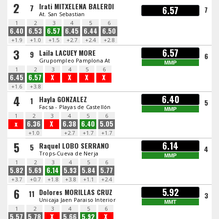
2
Irati MITXELENA BALERDI
7
6.57
7
At. San Sebastian
1
2
3
4
5
6
6.40
6.53
6.57
6.45
6.44
6.50
+1.9
+1.0
+1.5
+2.7
+2.4
+2.8
3
6.57
Laila LACUEY MORE
9
6
Grupompleo Pamplona At
MMP
1
2
3
4
5
6
6.45
6.57
X
X
X
X
+1.6
+3.8
4
6.40
Hayla GONZALEZ
1
5
Facsa - Playas de Castellón
MMP
1
2
3
4
5
6
x
6.36
X
6.38
6.40
5.05
+1.0
+2.7
+1.7
+1.7
5
6.14
Raquel LOBO SERRANO
5
4
Trops-Cueva de Nerja
MMP
1
2
3
4
5
6
5.82
5.69
6.14
5.93
5.84
5.77
+3.7
+0.7
+1.8
+3.8
+1.1
+2.4
6
5.92
Dolores MORILLAS CRUZ
11
3
Unicaja Jaen Paraiso Interior
MMT
1
2
3
4
5
6
5.57
5.78
X
5.66
5.92
X