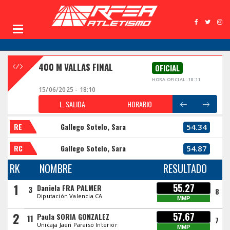
400 M VALLAS FINAL
OFICIAL
HORA OFICIAL: 18:11
15/06/2025 - 18:10
L. SALIDA
HORARIO
RE
Gallego Sotelo, Sara
54.34
RC
Gallego Sotelo, Sara
54.87
RK
NOMBRE
RESULTADO
1
55.27
Daniela FRA PALMER
3
8
Diputación Valencia CA
MMP
2
57.67
Paula SORIA GONZALEZ
11
7
Unicaja Jaen Paraiso Interior
MMP