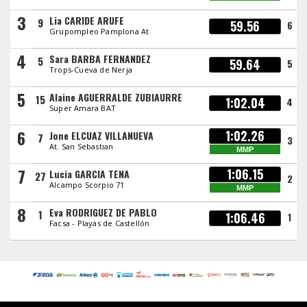
3
Lia CARIDE ARUFE
9
59.56
6
Grupompleo Pamplona At
4
Sara BARBA FERNANDEZ
5
59.64
5
Trops-Cueva de Nerja
5
Alaine AGUERRALDE ZUBIAURRE
15
1:02.04
4
Super Amara BAT
6
1:02.26
Jone ELCUAZ VILLANUEVA
7
3
At. San Sebastian
MMP
7
1:06.15
Lucia GARCIA TENA
27
2
Alcampo Scorpio 71
MMP
8
Eva RODRIGUEZ DE PABLO
1
1:06.46
1
Facsa - Playas de Castellón