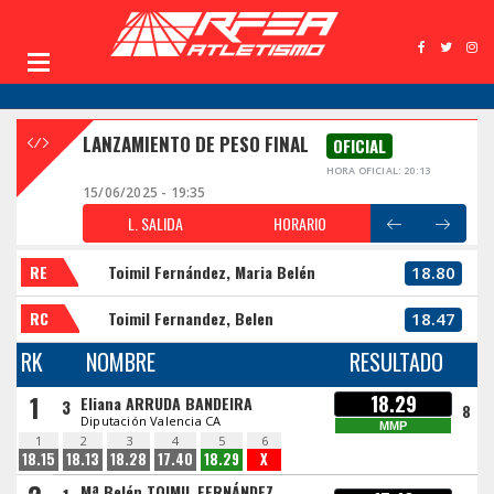
LANZAMIENTO DE PESO FINAL
OFICIAL
HORA OFICIAL: 20:13
15/06/2025 - 19:35
L. SALIDA
HORARIO
RE
Toimil Fernández, Maria Belén
18.80
RC
Toimil Fernandez, Belen
18.47
RK
NOMBRE
RESULTADO
1
18.29
Eliana ARRUDA BANDEIRA
3
8
Diputación Valencia CA
MMP
1
2
3
4
5
6
18.15
18.13
18.28
17.40
18.29
X
Mª Belén TOIMIL FERNÁNDEZ