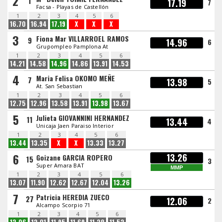
2
1
17.19
7
Facsa - Playas de Castellón
1
2
3
4
5
6
16.70
16.94
17.19
X
X
X
3
Fiona Mar VILLARROEL RAMOS
9
14.96
6
Grupompleo Pamplona At
1
2
3
4
5
6
14.21
14.58
14.96
14.86
13.91
14.53
4
Maria Felisa OKOMO MEÑE
7
13.98
5
At. San Sebastian
1
2
3
4
5
6
12.75
12.96
13.58
13.91
13.98
13.67
5
Julieta GIOVANNINI HERNANDEZ
11
13.44
4
Unicaja Jaen Paraiso Interior
1
2
3
4
5
6
13.44
13.35
X
X
13.33
13.27
6
13.26
Goizane GARCIA ROPERO
15
3
Super Amara BAT
MMP
1
2
3
4
5
6
13.07
11.90
12.62
12.67
12.04
13.26
7
Patricia HEREDIA ZUECO
27
12.06
2
Alcampo Scorpio 71
1
2
3
4
5
6