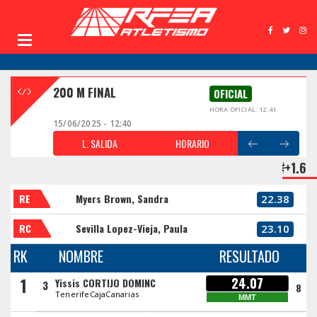
200 M FINAL
OFICIAL
HORA OFICIAL: 12:41
15/06/2025 - 12:40
L. SALIDA
HORARIO
+1.6
RE
Myers Brown, Sandra
22.38
RC
Sevilla Lopez-Vieja, Paula
23.10
RK
NOMBRE
RESULTADO
1
24.07
Yissis CORTIJO DOMINC
3
8
TenerifeCajaCanarias
MMT