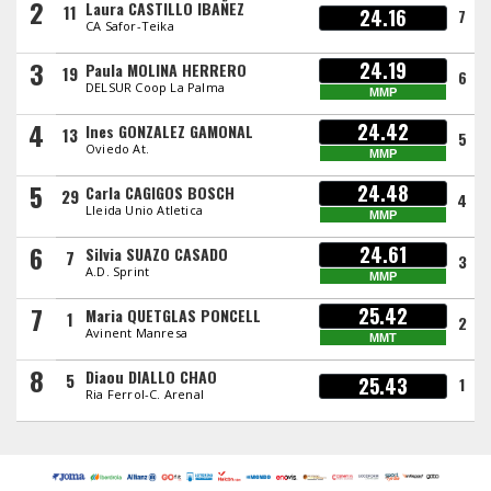
2
Laura CASTILLO IBAÑEZ
11
24.16
7
CA Safor-Teika
3
24.19
Paula MOLINA HERRERO
19
6
DELSUR Coop La Palma
MMP
4
24.42
Ines GONZALEZ GAMONAL
13
5
Oviedo At.
MMP
5
24.48
Carla CAGIGOS BOSCH
29
4
Lleida Unio Atletica
MMP
6
24.61
Silvia SUAZO CASADO
7
3
A.D. Sprint
MMP
7
25.42
Maria QUETGLAS PONCELL
1
2
Avinent Manresa
MMT
8
Diaou DIALLO CHAO
5
25.43
1
Ria Ferrol-C. Arenal