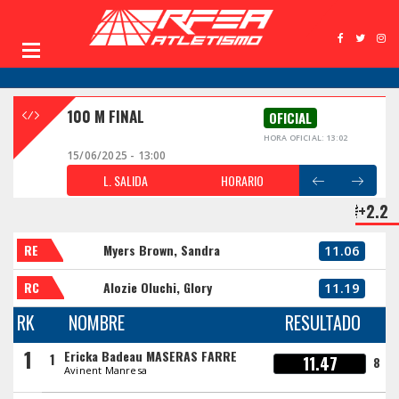
100 M FINAL
OFICIAL
HORA OFICIAL: 13:02
15/06/2025 - 13:00
L. SALIDA
HORARIO
+2.2
RE
Myers Brown, Sandra
11.06
RC
Alozie Oluchi, Glory
11.19
RK
NOMBRE
RESULTADO
1
Ericka Badeau MASERAS FARRE
1
11.47
8
Avinent Manresa