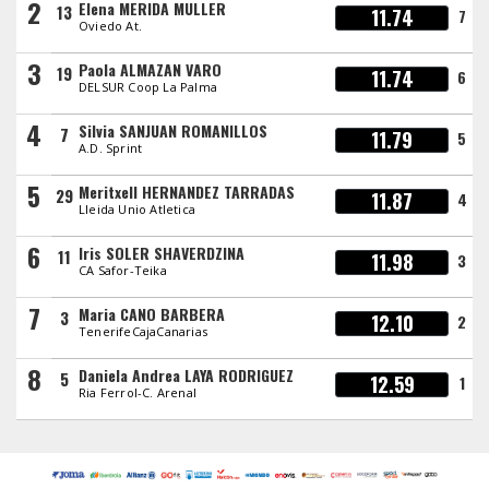
2
Elena MERIDA MULLER
13
11.74
7
Oviedo At.
3
Paola ALMAZAN VARO
19
11.74
6
DELSUR Coop La Palma
4
Silvia SANJUAN ROMANILLOS
7
11.79
5
A.D. Sprint
5
Meritxell HERNANDEZ TARRADAS
29
11.87
4
Lleida Unio Atletica
6
Iris SOLER SHAVERDZINA
11
11.98
3
CA Safor-Teika
7
Maria CANO BARBERA
3
12.10
2
TenerifeCajaCanarias
8
Daniela Andrea LAYA RODRIGUEZ
5
12.59
1
Ria Ferrol-C. Arenal