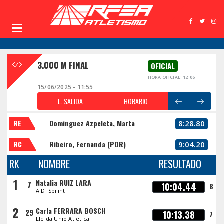
3.000 M FINAL
OFICIAL
HORA OFICIAL: 12:06
15/06/2025 - 11:55
L. SALIDA
HORARIO
RE
Dominguez Azpeleta, Marta
8:28.80
RC
Ribeiro, Fernanda (POR)
9:04.20
RK
NOMBRE
RESULTADO
1
Natalia RUIZ LARA
7
10:04.44
8
A.D. Sprint
2
Carla FERRARA BOSCH
29
10:13.38
7
Lleida Unio Atletica