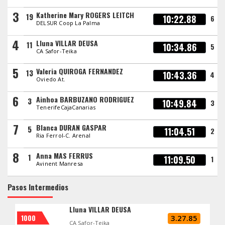
3
Katherine Mary ROGERS LEITCH
19
10:22.88
6
DELSUR Coop La Palma
4
Lluna VILLAR DEUSA
11
10:34.86
5
CA Safor-Teika
5
Valeria QUIROGA FERNANDEZ
13
10:43.36
4
Oviedo At.
6
Ainhoa BARBUZANO RODRIGUEZ
3
10:49.84
3
TenerifeCajaCanarias
7
Blanca DURAN GASPAR
5
11:04.51
2
Ria Ferrol-C. Arenal
8
Anna MAS FERRUS
1
11:09.50
1
Avinent Manresa
Pasos Intermedios
Lluna VILLAR DEUSA
1000
3.27.85
CA Safor-Teika