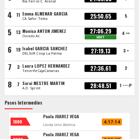
Ria Ferrol-C. Arenal
4
Emma ALMENAR GARCIA
11
25:50.65
5
CA Safor-Teika
5
27:06.29
Monica ANTON JIMENEZ
13
4 >>
Oviedo At.
MMT
6
Isabel GARCIA SANCHEZ
19
27:19.13
3 >
DELSUR Coop La Palma
7
Laura LOPEZ HERNANDEZ
3
27:36.61
2
TenerifeCajaCanarias
8
Sarai MESTRE MARTIN
7
28:48.51
1 ~~~P
A.D. Sprint
Pasos Intermedios
Paula JUAREZ VEGA
1000
4.17.14
Lleida Unio Atletica
Paula JUAREZ VEGA