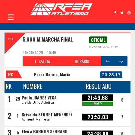
5.000 M MARCHA FINAL
OFICIAL
HORA OFICIAL: 11:19
15/06/2025 - 10:40
L. SALIDA
HORARIO
RC
Perez Garcia, Maria
20:28.17
RK
NOMBRE
RESULTADO
1
21:49.68
Paula JUAREZ VEGA
29
8
Lleida Unio Atletica
MMP
2
Griselda SERRET MENENDEZ
1
23:53.03
7
Avinent Manresa
3
Elvira BARRON SERRANO
5
24:38.00
6