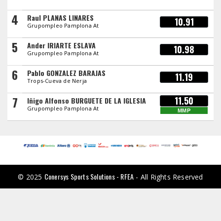
4
Raul PLANAS LINARES
10.91
Grupompleo Pamplona At
5
Ander IRIARTE ESLAVA
10.98
Grupompleo Pamplona At
6
Pablo GONZALEZ BARAJAS
11.19
Trops-Cueva de Nerja
7
11.50
Iñigo Alfonso BURGUETE DE LA IGLESIA
Grupompleo Pamplona At
MMP
Conersys Sports Solutions - RFEA
© 2025
- All Rights Reserved