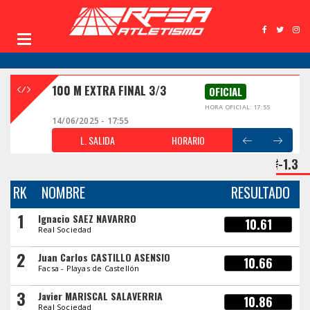
100 M EXTRA FINAL 3/3
OFICIAL
HORA OFICIAL: 17:55
14/06/2025 - 17:55
L. SALIDA
HORARIO
-1.3
RK
NOMBRE
RESULTADO
1
Ignacio SAEZ NAVARRO
10.61
Real Sociedad
2
Juan Carlos CASTILLO ASENSIO
10.66
Facsa - Playas de Castellón
3
Javier MARISCAL SALAVERRIA
10.86
Real Sociedad