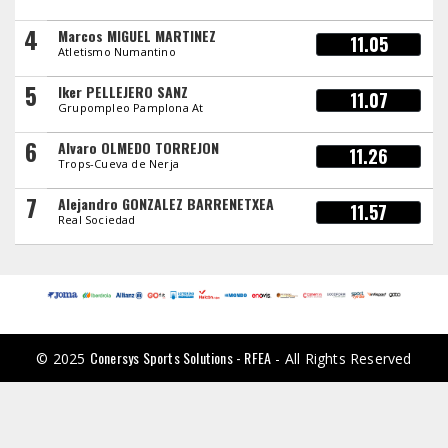
4
Marcos MIGUEL MARTINEZ
11.05
Atletismo Numantino
5
Iker PELLEJERO SANZ
11.07
Grupompleo Pamplona At
6
Alvaro OLMEDO TORREJON
11.26
Trops-Cueva de Nerja
7
Alejandro GONZALEZ BARRENETXEA
11.57
Real Sociedad
Conersys Sports Solutions - RFEA
© 2025
- All Rights Reserved