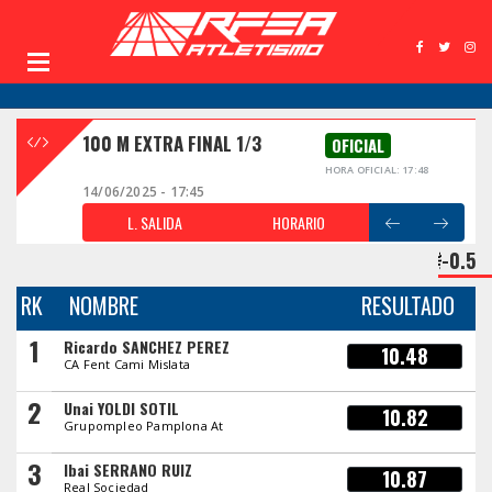
100 M EXTRA FINAL 1/3
OFICIAL
HORA OFICIAL: 17:48
14/06/2025 - 17:45
L. SALIDA
HORARIO
-0.5
RK
NOMBRE
RESULTADO
1
Ricardo SANCHEZ PEREZ
10.48
CA Fent Cami Mislata
2
Unai YOLDI SOTIL
10.82
Grupompleo Pamplona At
3
Ibai SERRANO RUIZ
10.87
Real Sociedad