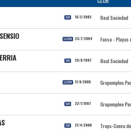
CLUB
16/2/2002
Real Sociedad
SM
ASENSIO
23/7/2004
Facsa - Playas 
U23M
VERRIA
25/9/1997
Real Sociedad
SM
11/9/2005
Grupompleo Pa
U23M
22/1/1997
Grupompleo Pa
SM
AS
21/4/2000
Trops-Cueva de
SM