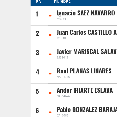
RK
NOMBRE
Ignacio SAEZ NAVARRO
1
M5234
Juan Carlos CASTILLO 
2
M18188
Javier MARISCAL SALA
3
SS22645
Raul PLANAS LINARES
4
NA-15926
Ander IRIARTE ESLAVA
5
NA-14676
Pablo GONZALEZ BARAJ
6
CA10783