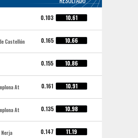
RESULTADO
0.103
10.61
0.165
10.66
de Castellón
0.155
10.86
0.161
10.91
mplona At
0.135
10.98
mplona At
0.147
11.19
 Nerja