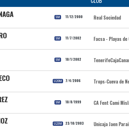
CLUB
INAGA
11/12/2000
Real Sociedad
SM
ERO
11/7/2002
Facsa - Playas de
SM
10/1/2002
TenerifeCajaCana
SM
ECO
7/4/2006
Trops-Cueva de N
U20M
REZ
10/8/1999
CA Fent Cami Misl
SM
ÑOZ
23/10/2003
Unicaja Jaen Parai
U23M