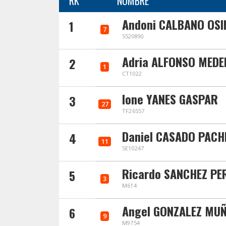
RK
NOMBRE
Andoni CALBANO OS
1
7
SS20890
Adria ALFONSO MED
2
1
CT1022
Ione YANES GASPAR
3
27
TF26557
Daniel CASADO PACH
4
11
SE10247
Ricardo SANCHEZ PE
5
3
M614
Angel GONZALEZ MU
6
9
M9754