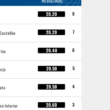
RESULTADO
8
20.20
7
20.20
 Castellón
6
20.40
rias
5
20.50
erja
4
20.50
ata
3
20.60
so Interior