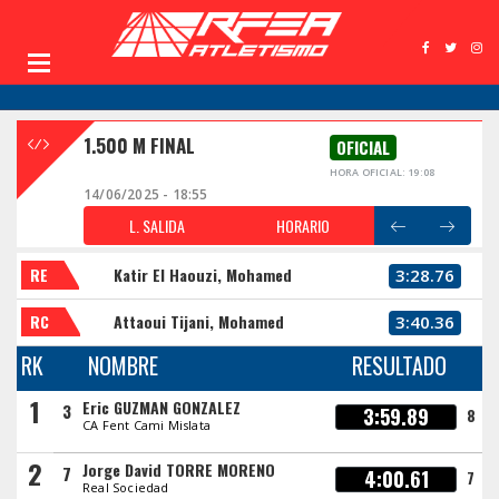
1.500 M FINAL
OFICIAL
HORA OFICIAL: 19:08
14/06/2025 - 18:55
L. SALIDA
HORARIO
RE
Katir El Haouzi, Mohamed
3:28.76
RC
Attaoui Tijani, Mohamed
3:40.36
RK
NOMBRE
RESULTADO
1
Eric GUZMAN GONZALEZ
3
3:59.89
8
CA Fent Cami Mislata
2
Jorge David TORRE MORENO
7
4:00.61
7
Real Sociedad