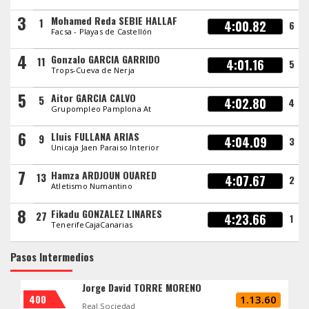
3
Mohamed Reda SEBIE HALLAF
1
4:00.82
6
Facsa - Playas de Castellón
4
Gonzalo GARCIA GARRIDO
11
4:01.16
5
Trops-Cueva de Nerja
5
Aitor GARCIA CALVO
5
4:02.80
4
Grupompleo Pamplona At
6
Lluis FULLANA ARIAS
9
4:04.09
3
Unicaja Jaen Paraiso Interior
7
Hamza ARDJOUN OUARED
13
4:07.67
2
Atletismo Numantino
8
Fikadu GONZALEZ LINARES
27
4:23.66
1
TenerifeCajaCanarias
Pasos Intermedios
Jorge David TORRE MORENO
400
1.13.60
Real Sociedad