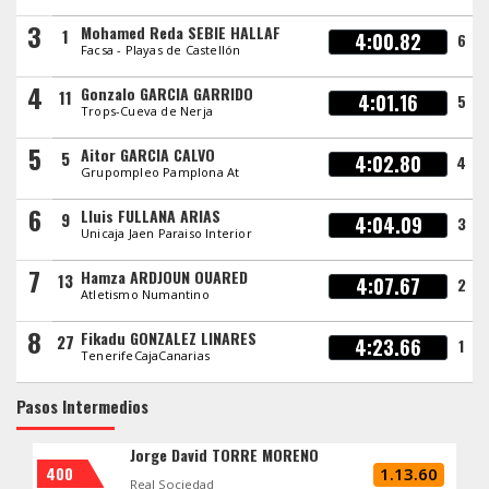
3
Mohamed Reda SEBIE HALLAF
1
4:00.82
6
Facsa - Playas de Castellón
4
Gonzalo GARCIA GARRIDO
11
4:01.16
5
Trops-Cueva de Nerja
5
Aitor GARCIA CALVO
5
4:02.80
4
Grupompleo Pamplona At
6
Lluis FULLANA ARIAS
9
4:04.09
3
Unicaja Jaen Paraiso Interior
7
Hamza ARDJOUN OUARED
13
4:07.67
2
Atletismo Numantino
8
Fikadu GONZALEZ LINARES
27
4:23.66
1
TenerifeCajaCanarias
Pasos Intermedios
Jorge David TORRE MORENO
400
1.13.60
Real Sociedad