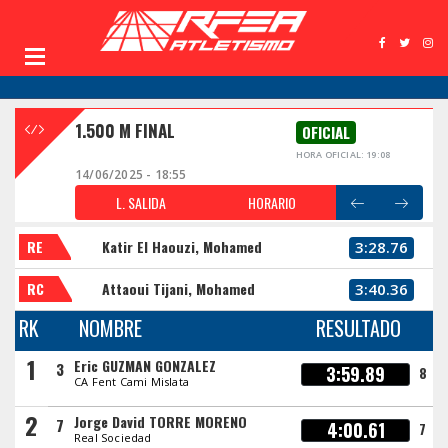
1.500 M FINAL
OFICIAL
HORA OFICIAL: 19:08
14/06/2025 - 18:55
L. SALIDA
HORARIO
RE
Katir El Haouzi, Mohamed
3:28.76
RC
Attaoui Tijani, Mohamed
3:40.36
RK
NOMBRE
RESULTADO
1
Eric GUZMAN GONZALEZ
3
3:59.89
8
CA Fent Cami Mislata
2
Jorge David TORRE MORENO
7
4:00.61
7
Real Sociedad