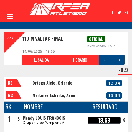
110 M VALLAS FINAL
OFICIAL
HORA OFICIAL: 19:17
14/06/2025 - 19:05
L. SALIDA
HORARIO
-0.9
RE
Ortega Alejo, Orlando
13.04
RC
Martinez Echarte, Asier
13.34
RK
NOMBRE
RESULTADO
1
Mendy LOUIS FRANCOIS
5
13.53
8
Grupompleo Pamplona At