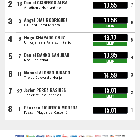
2
Daniel CISNEROS ALBA
13
13.55
7
Atletismo Numantino
3
13.56
Angel DIAZ RODRIGUEZ
3
6
CA Fent Cami Mislata
MMP
4
13.77
Hugo CHAPADO CRUZ
9
5
Unicaja Jaen Paraiso Interior
MMP
5
13.95
Daniel BANKO SAN JUAN
7
4
Real Sociedad
MMP
6
Manuel ALONSO JURADO
11
14.59
3
Trops-Cueva de Nerja
7
15.01
Javier PEREZ RASINES
27
2
TenerifeCajaCanarias
MMT
8
Eduardo FIGUEROA MORERA
1
15.01
1
Facsa - Playas de Castellón