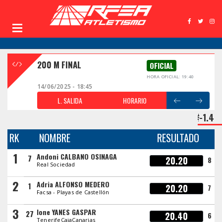
200 M FINAL
OFICIAL
HORA OFICIAL: 19:40
14/06/2025 - 18:45
L. SALIDA
HORARIO
-1.4
RK
NOMBRE
RESULTADO
1
Andoni CALBANO OSINAGA
7
20.20
8
Real Sociedad
2
Adria ALFONSO MEDERO
1
20.20
7
Facsa - Playas de Castellón
3
Ione YANES GASPAR
27
20.40
6
TenerifeCajaCanarias