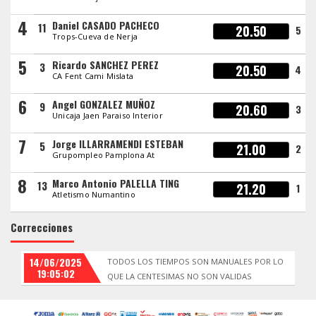
4
Daniel CASADO PACHECO
11
20.50
5
Trops-Cueva de Nerja
5
Ricardo SANCHEZ PEREZ
3
20.50
4
CA Fent Cami Mislata
6
Angel GONZALEZ MUÑOZ
9
20.60
3
Unicaja Jaen Paraiso Interior
7
Jorge ILLARRAMENDI ESTEBAN
5
21.00
2
Grupompleo Pamplona At
8
Marco Antonio PALELLA TING
13
21.20
1
Atletismo Numantino
Correcciones
14/06/2025
TODOS LOS TIEMPOS SON MANUALES POR LO
19:05:02
QUE LA CENTESIMAS NO SON VALIDAS