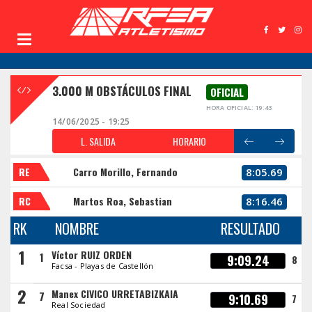
3.000 M OBSTÁCULOS FINAL
OFICIAL
HORA OFICIAL: 19:43
14/06/2025 - 19:25
L. SALIDA
HORARIO
RE
Carro Morillo, Fernando
8:05.69
RC
Martos Roa, Sebastian
8:16.46
RK
NOMBRE
RESULTADO
1
Víctor RUIZ ORDEN
1
9:09.24
8
Facsa - Playas de Castellón
2
Manex CIVICO URRETABIZKAIA
7
9:10.69
7
Real Sociedad