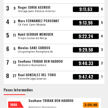
3
Roger SURIA ASENSIO
9
9:11.63
6
Unicaja Jaen Paraiso Interior
4
Marc FERNANDEZ PERSONAT
3
9:13.96
5
CA Fent Cami Mislata
5
Nabil SEBBAR MENOUER
11
9:22.24
4
Trops-Cueva de Nerja
6
Nicolas SANZ CURROS
5
9:29.58
3
Grupompleo Pamplona At
7
Soufiane TRIBAK BEN HADDOU
13
9:40.33
2
Atletismo Numantino
8
Raul GONZALEZ DEL TORO
27
9:47.42
1
TenerifeCajaCanarias
Pasos Intermedios
Soufiane TRIBAK BEN HADDOU
1000
3.09.48
Atletismo Numantino