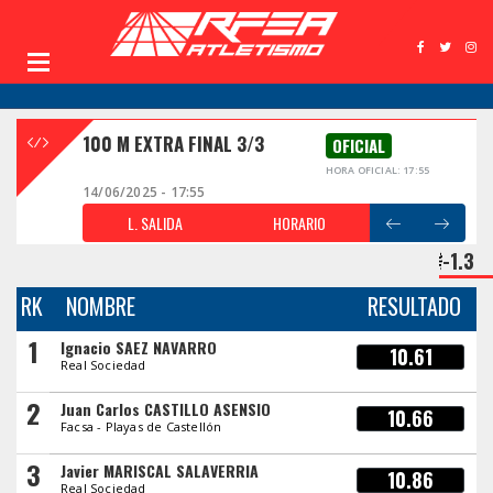
100 M EXTRA FINAL 3/3
OFICIAL
HORA OFICIAL: 17:55
14/06/2025 - 17:55
L. SALIDA
HORARIO
-1.3
RK
NOMBRE
RESULTADO
1
Ignacio SAEZ NAVARRO
10.61
Real Sociedad
2
Juan Carlos CASTILLO ASENSIO
10.66
Facsa - Playas de Castellón
3
Javier MARISCAL SALAVERRIA
10.86
Real Sociedad