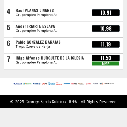
4
Raul PLANAS LINARES
10.91
Grupompleo Pamplona At
5
Ander IRIARTE ESLAVA
10.98
Grupompleo Pamplona At
6
Pablo GONZALEZ BARAJAS
11.19
Trops-Cueva de Nerja
7
11.50
Iñigo Alfonso BURGUETE DE LA IGLESIA
Grupompleo Pamplona At
MMP
Conersys Sports Solutions - RFEA
© 2025
- All Rights Reserved