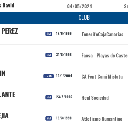
s David
04/05/2024
S
CLUB
 PEREZ
17/6/1999
TenerifeCajaCanarias
SM
31/8/1996
Facsa - Playas de Caste
SM
IN
14/1/2004
CA Fent Cami Mislata
U23M
LANTE
23/5/1996
Real Sociedad
SM
JIA
18/3/1998
Atletismo Numantino
SM