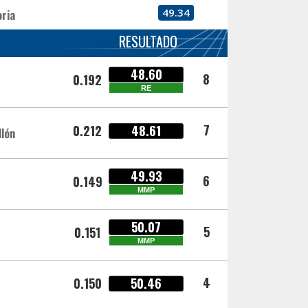
49.34
oria
RESULTADO
48.60
8
0.192
RE
7
0.212
48.61
llón
49.93
6
0.149
MMP
50.07
5
0.151
MMP
4
0.150
50.46