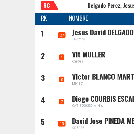
RC
Delgado Perez, Jesu
RK
NOMBRE
Jesus David DELGADO
1
27
TF22162
Vit MULLER
2
1
CS9099
Victor BLANCO MART
3
3
M9187
Diego COURBIS ESCA
4
7
CAT-3700330-A-N-s
David Jose PINEDA ME
5
13
SO3227