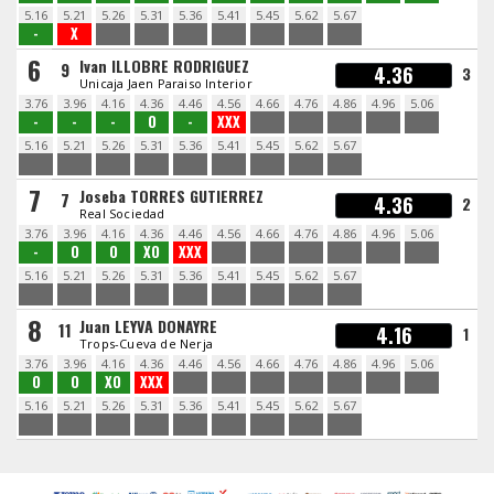
5.16
5.21
5.26
5.31
5.36
5.41
5.45
5.62
5.67
-
X
6
Ivan ILLOBRE RODRIGUEZ
9
4.36
3
Unicaja Jaen Paraiso Interior
3.76
3.96
4.16
4.36
4.46
4.56
4.66
4.76
4.86
4.96
5.06
-
-
-
O
-
XXX
5.16
5.21
5.26
5.31
5.36
5.41
5.45
5.62
5.67
7
Joseba TORRES GUTIERREZ
7
4.36
2
Real Sociedad
3.76
3.96
4.16
4.36
4.46
4.56
4.66
4.76
4.86
4.96
5.06
-
O
O
XO
XXX
5.16
5.21
5.26
5.31
5.36
5.41
5.45
5.62
5.67
8
Juan LEYVA DONAYRE
11
4.16
1
Trops-Cueva de Nerja
3.76
3.96
4.16
4.36
4.46
4.56
4.66
4.76
4.86
4.96
5.06
O
O
XO
XXX
5.16
5.21
5.26
5.31
5.36
5.41
5.45
5.62
5.67