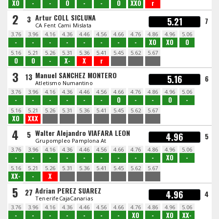
XO
-
-
O
-
-
O
XXO
r
2
Artur COLL SICLUNA
3
5.21
7
CA Fent Cami Mislata
3.76
3.96
4.16
4.36
4.46
4.56
4.66
4.76
4.86
4.96
5.06
-
-
-
-
-
-
-
-
XO
XO
O
5.16
5.21
5.26
5.31
5.36
5.41
5.45
5.62
5.67
O
O
-
X-
X
r
3
Manuel SANCHEZ MONTERO
13
5.16
6
Atletismo Numantino
3.76
3.96
4.16
4.36
4.46
4.56
4.66
4.76
4.86
4.96
5.06
-
-
-
-
-
-
O
-
-
O
-
5.16
5.21
5.26
5.31
5.36
5.41
5.45
5.62
5.67
XO
XXX
4
Walter Alejandro VIAFARA LEON
5
4.96
5
Grupompleo Pamplona At
3.76
3.96
4.16
4.36
4.46
4.56
4.66
4.76
4.86
4.96
5.06
-
-
-
-
-
-
-
-
-
XO
-
5.16
5.21
5.26
5.31
5.36
5.41
5.45
5.62
5.67
XX-
-
X
5
Adrian PEREZ SUAREZ
27
4.96
4
TenerifeCajaCanarias
3.76
3.96
4.16
4.36
4.46
4.56
4.66
4.76
4.86
4.96
5.06
-
-
-
-
-
-
-
XO
-
XO
XX-