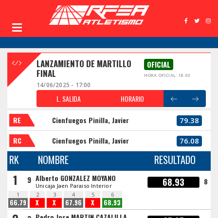
LANZAMIENTO DE MARTILLO
OFICIAL
FINAL
HORA OFICIAL: 18:03
14/06/2025 - 17:00
L. SALIDA
HORARIO
RE
Cienfuegos Pinilla, Javier
79.38
RC
Cienfuegos Pinilla, Javier
76.08
RK
NOMBRE
RESULTADO
1
Alberto GONZALEZ MOYANO
9
68.93
8
Unicaja Jaen Paraiso Interior
1
2
3
4
5
6
66.79
X
X
67.96
X
68.93
Pedro Jose MARTIN CAZALILLA