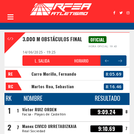
3.000 M OBSTÁCULOS FINAL
OFICIAL
HORA OFICIAL: 19:43
14/06/2025 - 19:25
L. SALIDA
HORARIO
RE
Carro Morillo, Fernando
8:05.69
RC
Martos Roa, Sebastian
8:16.46
RK
NOMBRE
RESULTADO
1
Víctor RUIZ ORDEN
1
9:09.24
8
Facsa - Playas de Castellón
2
Manex CIVICO URRETABIZKAIA
7
9:10.69
7
Real Sociedad