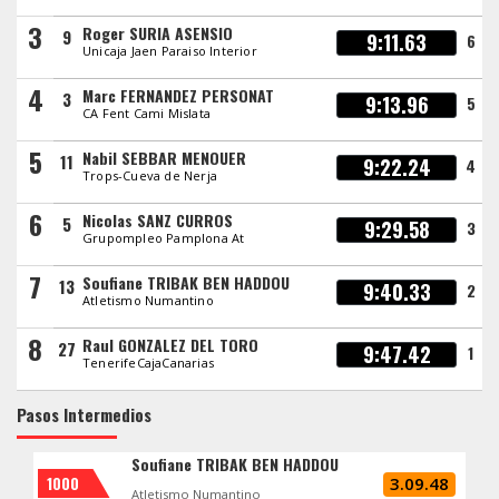
3
Roger SURIA ASENSIO
9
9:11.63
6
Unicaja Jaen Paraiso Interior
4
Marc FERNANDEZ PERSONAT
3
9:13.96
5
CA Fent Cami Mislata
5
Nabil SEBBAR MENOUER
11
9:22.24
4
Trops-Cueva de Nerja
6
Nicolas SANZ CURROS
5
9:29.58
3
Grupompleo Pamplona At
7
Soufiane TRIBAK BEN HADDOU
13
9:40.33
2
Atletismo Numantino
8
Raul GONZALEZ DEL TORO
27
9:47.42
1
TenerifeCajaCanarias
Pasos Intermedios
Soufiane TRIBAK BEN HADDOU
1000
3.09.48
Atletismo Numantino