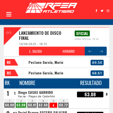
LANZAMIENTO DE DISCO
OFICIAL
FINAL
HORA OFICIAL: 19:22
14/06/2025 - 18:15
L. SALIDA
HORARIO
RE
Pestano García, Mario
69.50
RC
Pestano García, Mario
68.61
RK
NOMBRE
RESULTADO
1
Diego CASAS GARRIDO
1
63.08
8
Facsa - Playas de Castellón
1
2
3
4
5
6
60.09
63.08
60.91
62.40
x
60.72
Yasiel Brayan SOTERO SALAZAR