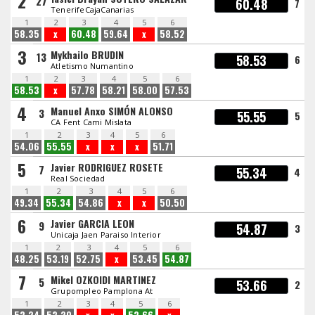
2
27
60.48
7
TenerifeCajaCanarias
1
2
3
4
5
6
58.35
x
60.48
59.64
x
58.52
3
Mykhailo BRUDIN
13
58.53
6
Atletismo Numantino
1
2
3
4
5
6
58.53
x
57.78
58.21
58.00
57.53
4
Manuel Anxo SIMÓN ALONSO
3
55.55
5
CA Fent Cami Mislata
1
2
3
4
5
6
54.06
55.55
x
x
x
51.71
5
Javier RODRIGUEZ ROSETE
7
55.34
4
Real Sociedad
1
2
3
4
5
6
49.34
55.34
54.86
x
x
50.50
6
Javier GARCIA LEON
9
54.87
3
Unicaja Jaen Paraiso Interior
1
2
3
4
5
6
48.25
53.19
52.75
x
53.45
54.87
7
Mikel OZKOIDI MARTINEZ
5
53.66
2
Grupompleo Pamplona At
1
2
3
4
5
6