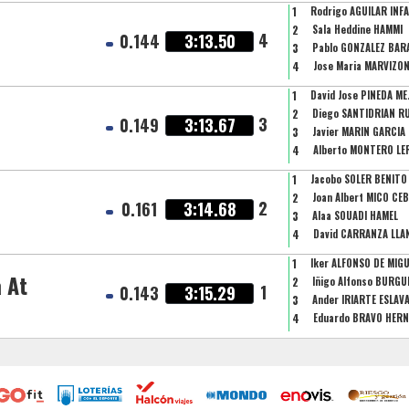
1
Rodrigo AGUILAR INF
2
Sala Heddine HAMMI
4
0.144
3:13.50
3
Pablo GONZALEZ BAR
4
Jose Maria MARVIZO
1
David Jose PINEDA ME
2
Diego SANTIDRIAN RU
3
0.149
3:13.67
3
Javier MARIN GARCIA
4
Alberto MONTERO LE
1
Jacobo SOLER BENITO
2
Joan Albert MICO CE
2
0.161
3:14.68
3
Alaa SOUADI HAMEL
4
David CARRANZA LLA
1
Iker ALFONSO DE MIG
 At
2
Iñigo Alfonso BURGUE
1
0.143
3:15.29
3
Ander IRIARTE ESLAV
4
Eduardo BRAVO HER