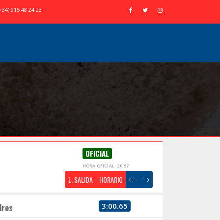
+34) 915 48 24 23
OFICIAL
HORA OFICIAL: 20:57
L. SALIDA
HORARIO
3:00.65
dres