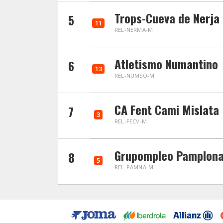
Trops-Cueva de Nerja
5
11
REL-NERMA-M
Atletismo Numantino
6
13
REL-NUMSO-M
CA Fent Cami Mislata
7
3
REL-FECV-M
Grupompleo Pamplona
8
5
REL-PAMNA-M