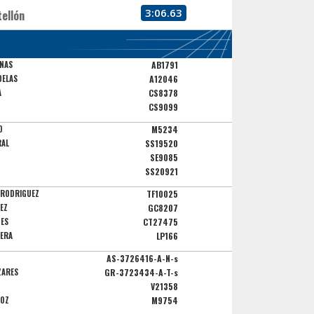
3:06.63
ellón
ENAS
AB1791
DELAS
A12046
A
CS8378
CS9099
O
M5234
RAL
SS19520
SE9085
SS20921
A RODRIGUEZ
TF10025
EZ
GC8207
TES
CT27475
RERA
LP166
AS-3726416-A-N-s
ZARES
GR-3723434-A-T-s
V21358
ÑOZ
M9754