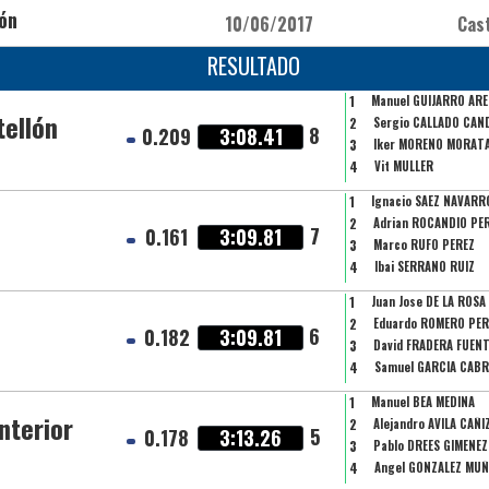
lón
10/06/2017
Cast
RESULTADO
1
Manuel GUIJARRO AR
tellón
2
Sergio CALLADO CAN
8
0.209
3:08.41
3
Iker MORENO MORAT
4
Vit MULLER
1
Ignacio SAEZ NAVARR
2
Adrian ROCANDIO PE
7
0.161
3:09.81
3
Marco RUFO PEREZ
4
Ibai SERRANO RUIZ
1
Juan Jose DE LA ROS
2
Eduardo ROMERO PER
6
0.182
3:09.81
3
David FRADERA FUEN
4
Samuel GARCIA CAB
1
Manuel BEA MEDINA
nterior
2
Alejandro AVILA CAÑI
5
0.178
3:13.26
3
Pablo DREES GIMENEZ
4
Angel GONZALEZ MU