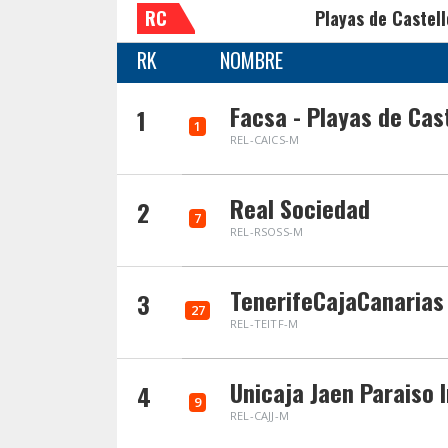
RC
Playas de Castel
RK
NOMBRE
Facsa - Playas de Cas
1
1
REL-CAICS-M
Real Sociedad
2
7
REL-RSOSS-M
TenerifeCajaCanarias
3
27
REL-TEITF-M
Unicaja Jaen Paraiso I
4
9
REL-CAJJ-M