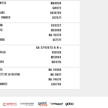
ANTES
MA9838
GR972
AJAS
CA10783
N FRANCO
SE7571
JIA
SO3227
IZ
BU3999
NA-15379
RIDA
SE7171
GA-3742673-A-N-s
BOLLA
V20130
M13994
NOS
BU4115
UEL
NA-14958
TE DE LA IGLESIA
NA-9021
A
NA-14676
NANDEZ
LO6746