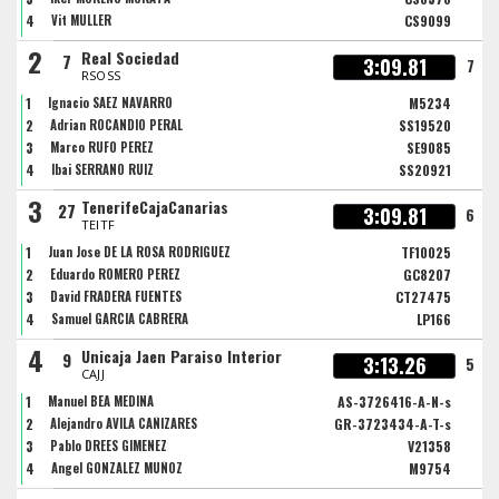
4
Vit MULLER
CS9099
2
Real Sociedad
7
3:09.81
7
RSOSS
1
Ignacio SAEZ NAVARRO
M5234
2
Adrian ROCANDIO PERAL
SS19520
3
Marco RUFO PEREZ
SE9085
4
Ibai SERRANO RUIZ
SS20921
3
TenerifeCajaCanarias
27
3:09.81
6
TEITF
1
Juan Jose DE LA ROSA RODRIGUEZ
TF10025
2
Eduardo ROMERO PEREZ
GC8207
3
David FRADERA FUENTES
CT27475
4
Samuel GARCIA CABRERA
LP166
4
Unicaja Jaen Paraiso Interior
9
3:13.26
5
CAJJ
1
Manuel BEA MEDINA
AS-3726416-A-N-s
2
Alejandro AVILA CAÑIZARES
GR-3723434-A-T-s
3
Pablo DREES GIMENEZ
V21358
4
Angel GONZALEZ MUÑOZ
M9754