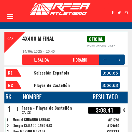
4X400 M FINAL
OFICIAL
HORA OFICIAL: 20:57
14/06/2025 - 20:40
L. SALIDA
HORARIO
RE
Selección Española
3:00.65
RC
Playas de Castellón
3:06.63
RK
NOMBRE
RESULTADO
1
Facsa - Playas de Castellón
1
3:08.41
8
CAICS
1
Manuel GUIJARRO ARENAS
AB1791
2
Sergio CALLADO CANDELAS
A12046
3
Iker MORENO MORATA
CS8378