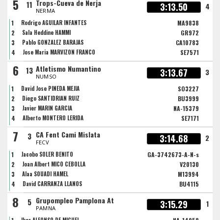
5
Trops-Cueva de Nerja
11
3:13.50
4
NERMA
1
Rodrigo AGUILAR INFANTES
MA9838
2
Sala Heddine HAMMI
GR972
3
Pablo GONZALEZ BARAJAS
CA10783
4
Jose Maria MARVIZON FRANCO
SE7571
6
Atletismo Numantino
13
3:13.67
3
NUMSO
1
David Jose PINEDA MEJIA
SO3227
2
Diego SANTIDRIAN RUIZ
BU3999
3
Javier MARIN GARCIA
NA-15379
4
Alberto MONTERO LERIDA
SE7171
7
CA Fent Cami Mislata
3
3:14.68
2
FECV
1
Jacobo SOLER BENITO
GA-3742673-A-N-s
2
Joan Albert MICO CEBOLLA
V20130
3
Alaa SOUADI HAMEL
M13994
4
David CARRANZA LLANOS
BU4115
8
Grupompleo Pamplona At
5
3:15.29
1
PAMNA