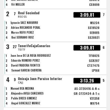
4
Vit MULLER
CS9099
2
Real Sociedad
7
3:09.81
7
RSOSS
1
Ignacio SAEZ NAVARRO
M5234
2
Adrian ROCANDIO PERAL
SS19520
3
Marco RUFO PEREZ
SE9085
4
Ibai SERRANO RUIZ
SS20921
3
TenerifeCajaCanarias
27
3:09.81
6
TEITF
1
Juan Jose DE LA ROSA RODRIGUEZ
TF10025
2
Eduardo ROMERO PEREZ
GC8207
3
David FRADERA FUENTES
CT27475
4
Samuel GARCIA CABRERA
LP166
4
Unicaja Jaen Paraiso Interior
9
3:13.26
5
CAJJ
1
Manuel BEA MEDINA
AS-3726416-A-N-s
2
Alejandro AVILA CAÑIZARES
GR-3723434-A-T-s
3
Pablo DREES GIMENEZ
V21358
4
Angel GONZALEZ MUÑOZ
M9754