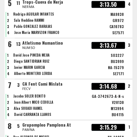
5
Trops-Cueva de Nerja
11
3:13.50
4
NERMA
1
Rodrigo AGUILAR INFANTES
MA9838
2
Sala Heddine HAMMI
GR972
3
Pablo GONZALEZ BARAJAS
CA10783
4
Jose Maria MARVIZON FRANCO
SE7571
6
Atletismo Numantino
13
3:13.67
3
NUMSO
1
David Jose PINEDA MEJIA
SO3227
2
Diego SANTIDRIAN RUIZ
BU3999
3
Javier MARIN GARCIA
NA-15379
4
Alberto MONTERO LERIDA
SE7171
7
CA Fent Cami Mislata
3
3:14.68
2
FECV
1
Jacobo SOLER BENITO
GA-3742673-A-N-s
2
Joan Albert MICO CEBOLLA
V20130
3
Alaa SOUADI HAMEL
M13994
4
David CARRANZA LLANOS
BU4115
8
Grupompleo Pamplona At
5
3:15.29
1
PAMNA