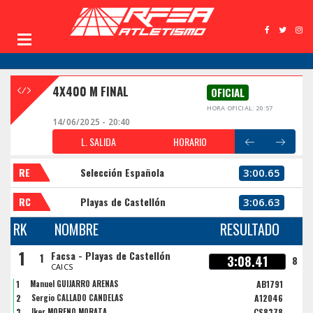
4X400 M FINAL
OFICIAL
HORA OFICIAL: 20:57
14/06/2025 - 20:40
L. SALIDA
HORARIO
RE
Selección Española
3:00.65
RC
Playas de Castellón
3:06.63
RK
NOMBRE
RESULTADO
1
Facsa - Playas de Castellón
1
3:08.41
8
CAICS
1
Manuel GUIJARRO ARENAS
AB1791
2
Sergio CALLADO CANDELAS
A12046
3
Iker MORENO MORATA
CS8378