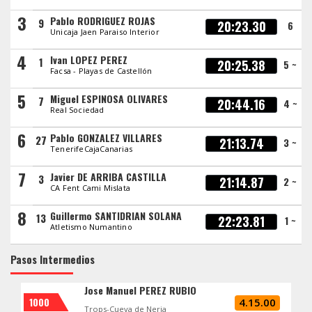
3
Pablo RODRIGUEZ ROJAS
9
20:23.30
6
Unicaja Jaen Paraiso Interior
4
Ivan LOPEZ PEREZ
1
20:25.38
5 ~
Facsa - Playas de Castellón
5
Miguel ESPINOSA OLIVARES
7
20:44.16
4 ~
Real Sociedad
6
Pablo GONZALEZ VILLARES
27
21:13.74
3 ~
TenerifeCajaCanarias
7
Javier DE ARRIBA CASTILLA
3
21:14.87
2 ~
CA Fent Cami Mislata
8
Guillermo SANTIDRIAN SOLANA
13
22:23.81
1 ~
Atletismo Numantino
Pasos Intermedios
Jose Manuel PEREZ RUBIO
1000
4.15.00
Trops-Cueva de Nerja