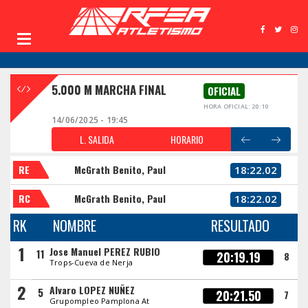
5.000 M MARCHA FINAL
OFICIAL
HORA OFICIAL: 20:10
14/06/2025 - 19:45
L. SALIDA
HORARIO
RE
McGrath Benito, Paul
18:22.02
RC
McGrath Benito, Paul
18:22.02
RK
NOMBRE
RESULTADO
1
Jose Manuel PEREZ RUBIO
11
20:19.19
8
Trops-Cueva de Nerja
2
Alvaro LOPEZ NUÑEZ
5
20:21.50
7
Grupompleo Pamplona At