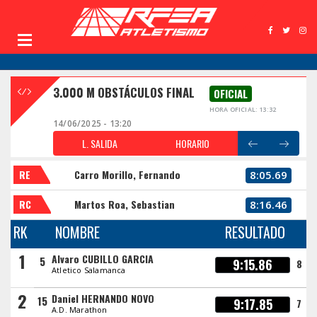
3.000 M OBSTÁCULOS FINAL
OFICIAL
HORA OFICIAL: 13:32
14/06/2025 - 13:20
L. SALIDA
HORARIO
RE
Carro Morillo, Fernando
8:05.69
RC
Martos Roa, Sebastian
8:16.46
RK
NOMBRE
RESULTADO
1
Alvaro CUBILLO GARCIA
5
9:15.86
8
Atletico Salamanca
2
Daniel HERNANDO NOVO
15
9:17.85
7
A.D. Marathon