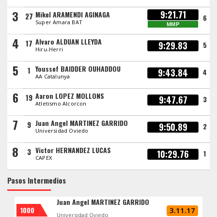
3
9:21.71
Mikel ARAMENDI AGINAGA
27
6
Super Amara BAT
MMP
4
Alvaro ALDUAN LLEYDA
17
9:29.83
5
Hiru-Herri
5
Youssef BAIDDER OUHADDOU
1
9:43.84
4
AA Catalunya
6
Aaron LOPEZ MOLLONS
19
9:47.67
3
Atletismo Alcorcon
7
Juan Angel MARTINEZ GARRIDO
9
9:50.89
2
Universidad Oviedo
8
Victor HERNANDEZ LUCAS
3
10:29.76
1
CAPEX
Pasos Intermedios
Juan Angel MARTINEZ GARRIDO
1000
3.11.17
Universidad Oviedo