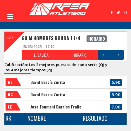
60 M HOMBRES RONDA 1 1/4
HORARIO
15/03/2025 - 17:10
L. SALIDA
HORARIO
Calificación: Los 3 mejores puestos de cada serie (Q) y
los 4 mejores tiempos (q)
RE
David García Zurita
6.90
RC
David García Zurita
6.90
LE
Jose Toumani Barrios Fraile
7.00
RK
NOMBRE
RESULTADO