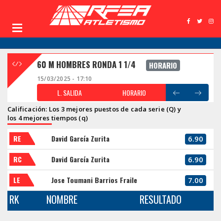
60 M HOMBRES RONDA 1 1/4
HORARIO
15/03/2025 - 17:10
L. SALIDA
HORARIO
Calificación: Los 3 mejores puestos de cada serie (Q) y
los 4 mejores tiempos (q)
RE
David García Zurita
6.90
RC
David García Zurita
6.90
LE
Jose Toumani Barrios Fraile
7.00
RK
NOMBRE
RESULTADO