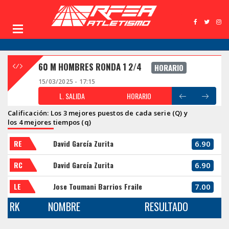
60 M HOMBRES RONDA 1 2/4
HORARIO
15/03/2025 - 17:15
L. SALIDA
HORARIO
Calificación: Los 3 mejores puestos de cada serie (Q) y
los 4 mejores tiempos (q)
RE
David García Zurita
6.90
RC
David García Zurita
6.90
LE
Jose Toumani Barrios Fraile
7.00
RK
NOMBRE
RESULTADO