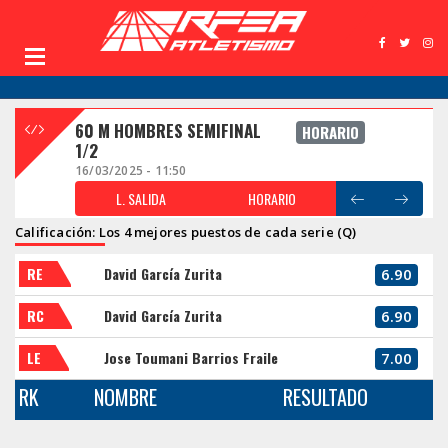
60 M HOMBRES SEMIFINAL
HORARIO
1/2
16/03/2025 - 11:50
L. SALIDA
HORARIO
Calificación: Los 4 mejores puestos de cada serie (Q)
RE
David García Zurita
6.90
RC
David García Zurita
6.90
LE
Jose Toumani Barrios Fraile
7.00
RK
NOMBRE
RESULTADO