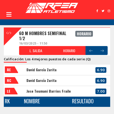
60 M HOMBRES SEMIFINAL
HORARIO
1/2
16/03/2025 - 11:50
L. SALIDA
HORARIO
Calificación: Los 4 mejores puestos de cada serie (Q)
RE
David García Zurita
6.90
RC
David García Zurita
6.90
LE
Jose Toumani Barrios Fraile
7.00
RK
NOMBRE
RESULTADO