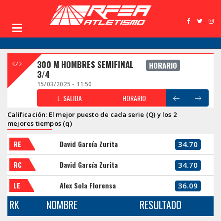
300 M HOMBRES SEMIFINAL
HORARIO
3/4
15/03/2025 - 11:50
L. SALIDA
HORARIO
Calificación: El mejor puesto de cada serie (Q) y los 2
mejores tiempos (q)
RE
David García Zurita
34.70
RC
David García Zurita
34.70
LE
Alex Sola Florensa
36.09
RK
NOMBRE
RESULTADO