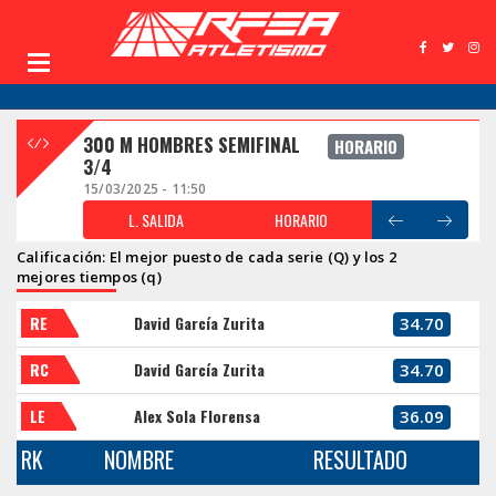
300 M HOMBRES SEMIFINAL
HORARIO
3/4
15/03/2025 - 11:50
L. SALIDA
HORARIO
Calificación: El mejor puesto de cada serie (Q) y los 2
mejores tiempos (q)
RE
David García Zurita
34.70
RC
David García Zurita
34.70
LE
Alex Sola Florensa
36.09
RK
NOMBRE
RESULTADO