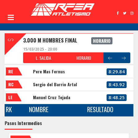
3.000 M HOMBRES FINAL
HORARIO
15/03/2025 - 20:00
L. SALIDA
HORARIO
RE
Pere Mas Fernus
8:29.84
RC
Sergio del Barrio Artal
8:43.92
LE
Manuel Cruz Tejada
8:48.25
RK
NOMBRE
RESULTADO
Pasos Intermedios