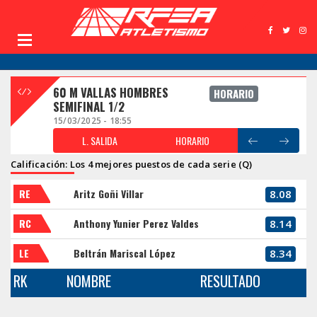
60 M VALLAS HOMBRES
HORARIO
SEMIFINAL 1/2
15/03/2025 - 18:55
L. SALIDA
HORARIO
Calificación: Los 4 mejores puestos de cada serie (Q)
RE
Aritz Goñi Villar
8.08
RC
Anthony Yunier Perez Valdes
8.14
LE
Beltrán Mariscal López
8.34
RK
NOMBRE
RESULTADO