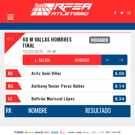
60 M VALLAS HOMBRES
HORARIO
FINAL
15/03/2025 - 20:40
L. SALIDA
HORARIO
RE
Aritz Goñi Villar
8.08
RC
Anthony Yunier Perez Valdes
8.14
LE
Beltrán Mariscal López
8.34
RK
NOMBRE
RESULTADO