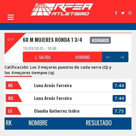
60 M MUJERES RONDA 1 3/4
HORARIO
15/03/2025 - 10:40
L. SALIDA
HORARIO
Calificación: Los 3 mejores puestos de cada serie (Q) y
los 4 mejores tiempos (q)
RE
Luna Arnás Ferreira
7.44
RC
Luna Arnás Ferreira
7.44
LE
Claudia Gutierrez Isidro
7.75
RK
NOMBRE
RESULTADO