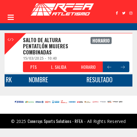
SALTO DE ALTURA
HORARIO
PENTATLÓN MUJERES
COMBINADAS
15/03/2025 - 10:40
PTS
L. SALIDA
HORARIO
RK
NOMBRE
RESULTADO
Conersys Sports Solutions - RFEA
© 2025
- All Rights Reserved