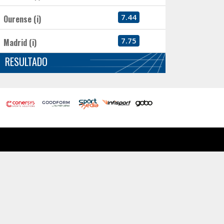
7.44
Ourense (i)
7.75
Madrid (i)
RESULTADO