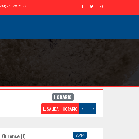
+34) 915 48 24 23
HORARIO
L. SALIDA
HORARIO
7.44
Ourense (i)