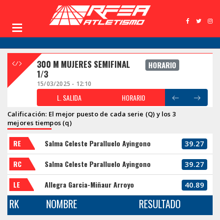
300 M MUJERES SEMIFINAL
HORARIO
1/3
15/03/2025 - 12:10
L. SALIDA
HORARIO
Calificación: El mejor puesto de cada serie (Q) y los 3
mejores tiempos (q)
RE
Salma Celeste Paralluelo Ayingono
39.27
RC
Salma Celeste Paralluelo Ayingono
39.27
LE
Allegra Garcia-Miñaur Arroyo
40.89
RK
NOMBRE
RESULTADO