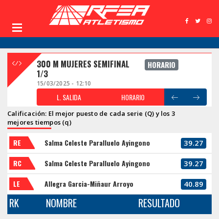
300 M MUJERES SEMIFINAL
HORARIO
1/3
15/03/2025 - 12:10
L. SALIDA
HORARIO
Calificación: El mejor puesto de cada serie (Q) y los 3
mejores tiempos (q)
RE
Salma Celeste Paralluelo Ayingono
39.27
RC
Salma Celeste Paralluelo Ayingono
39.27
LE
Allegra Garcia-Miñaur Arroyo
40.89
RK
NOMBRE
RESULTADO